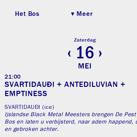
Het Bos
Het Bos
▾ Meer
Nieuws
Zaterdag
Agenda
‹
16
›
Projecten
MEI
Fotoalbums
21:00
SVARTIDAUÐI + ANTEDILUVIAN +
Praktisch
EMPTINESS
Info
SVARTIDAUÐI (ice)
Ijslandse Black Metal Meesters brengen De Pest
Bos en laten u verbijsterd, naar adem happend, u
en gebroken achter.